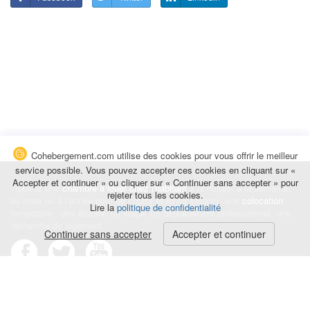
Cohebergement.com utilise des cookies pour vous offrir le meilleur
service possible. Vous pouvez accepter ces cookies en cliquant sur «
Accepter et continuer » ou cliquer sur « Continuer sans accepter » pour
Trouvez une
chambre à louer chez l'habitant
à la nuitée, à la semaine,
rejeter tous les cookies.
au mois ou à l'année pour de courts et longs séjours, une
colocation
Lire la
politique de confidentialité
temporaire : des études, un stage, un déplacement professionnel, une
recherche de logement.
Continuer sans accepter
Accepter et continuer
Événements
|
Blog
|
Avis et commentaires
|
Contact
Louez votre chambre
|
Trouvez un locataire
|
Déposez une alerte