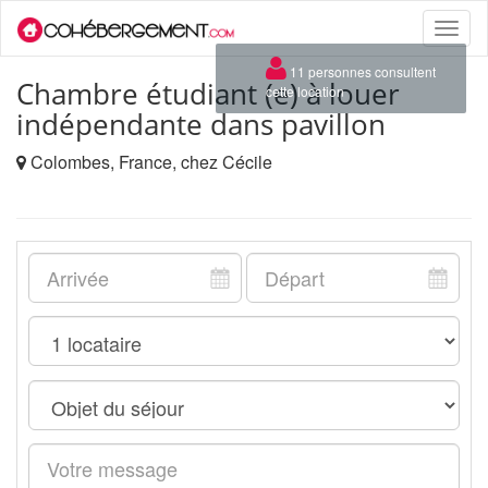
Toggle
naviga
×
11 personnes consultent
Chambre étudiant (e) à louer
cette location
indépendante dans pavillon
Colombes, France, chez Cécile