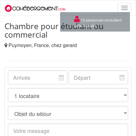
Toggle
naviga
×
15 personnes consultent
Chambre pour étudiant ou
cette location
commercial
Puymoyen, France, chez gerard