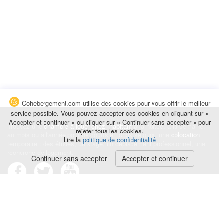
Cohebergement.com utilise des cookies pour vous offrir le meilleur
service possible. Vous pouvez accepter ces cookies en cliquant sur «
Accepter et continuer » ou cliquer sur « Continuer sans accepter » pour
Trouvez une
chambre à louer chez l'habitant
à la nuitée, à la semaine,
rejeter tous les cookies.
au mois ou à l'année pour de courts et longs séjours, une
colocation
Lire la
politique de confidentialité
temporaire : des études, un stage, un déplacement professionnel, une
recherche de logement.
Continuer sans accepter
Accepter et continuer
Événements
|
Blog
|
Avis et commentaires
|
Contact
Louez votre chambre
|
Trouvez un locataire
|
Déposez une alerte