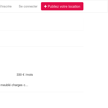
S'inscrire
Se connecter
Publiez votre location
330 €
/mois
 meublé charges c...