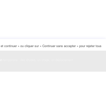
t continuer » ou cliquer sur « Continuer sans accepter » pour rejeter tous
on
temporaire : des études, un stage, un déplacement