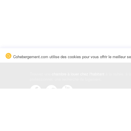
Cohebergement.com utilise des cookies pour vous offrir le meilleur se
Trouvez une
chambre à louer chez l'habitant
à la nuitée, à 
professionnel, une recherche de logement.
Événements
|
Blog
|
Avis et commentaires
|
Contact
Louez votre chambre
|
Trouvez un locataire
|
Déposez une a
Conditions générales
|
Politique de confidentialité
|
Politiqu
© Cohebergement.com 2026