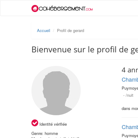
Accueil
Profil de gerard
Bienvenue sur le profil de g
4 an
Chambr
Puymoyen
-
/nuit
dans mon
Identité vérifiée
Chambr
Genre: homme
Puymoyen