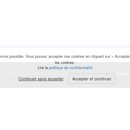
rvice possible. Vous pouvez accepter ces cookies en cliquant sur « Accepter e
les cookies.
Lire la
politique de confidentialité
la semaine, au mois ou à l'année pour de courts et longs séjours, une
colocati
Continuer sans accepter
Accepter et continuer
lerte
e de cookies
|
Mentions légales