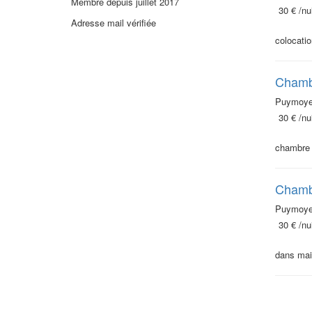
Membre depuis juillet 2017
30 €
/nui
Adresse mail vérifiée
colocati
Chambr
Puymoyen
30 €
/nui
chambre i
Chambr
Puymoyen
30 €
/nui
dans mais