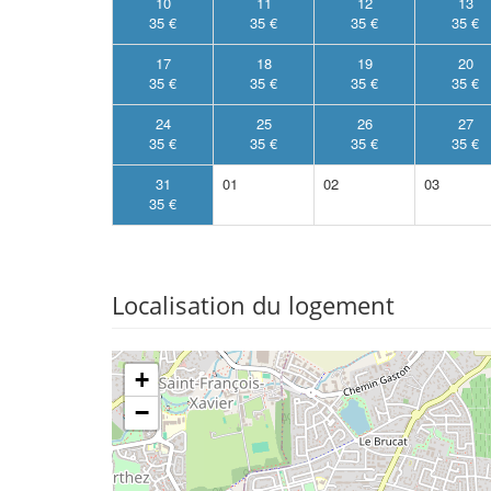
10
11
12
13
35 €
35 €
35 €
35 €
17
18
19
20
35 €
35 €
35 €
35 €
24
25
26
27
35 €
35 €
35 €
35 €
31
01
02
03
35 €
Localisation du logement
+
−