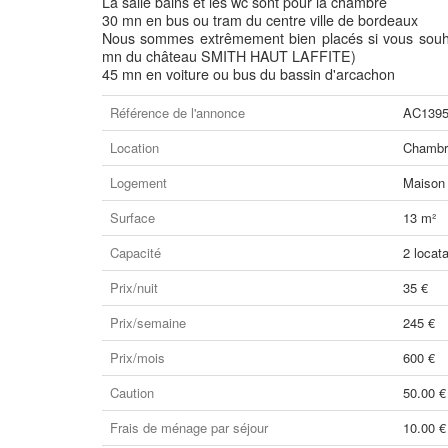
La salle bains et les wc sont pour la chambre
30 mn en bus ou tram du centre ville de bordeaux
Nous sommes extrêmement bien placés si vous souhait
mn du château SMITH HAUT LAFFITE)
45 mn en voiture ou bus du bassin d'arcachon
Référence de l'annonce
AC139
Location
Chambre
Logement
Maison
Surface
13 m²
Capacité
2 locata
Prix/nuit
35 €
Prix/semaine
245 €
Prix/mois
600 €
Caution
50.00 €
Frais de ménage par séjour
10.00 €