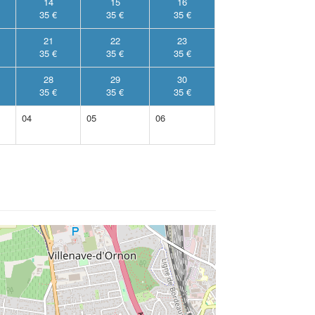
14
15
16
35 €
35 €
35 €
21
22
23
35 €
35 €
35 €
28
29
30
35 €
35 €
35 €
04
05
06