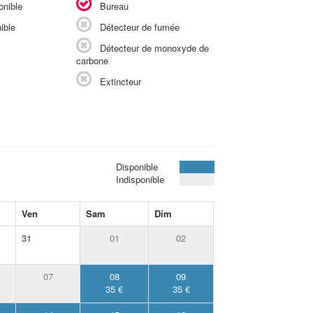
onible
Bureau
ible
Détecteur de fumée
Détecteur de monoxyde de
carbone
Extincteur
Disponible
Indisponible
Ven
Sam
Dim
31
01
02
07
08
09
35 €
35 €