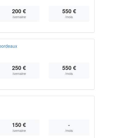
200 €
550 €
/semaine
/mois
bordeaux
250 €
550 €
/semaine
/mois
150 €
-
/semaine
/mois