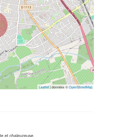
Leaflet
| données ©
OpenStreetMap
te et chaleureuse.