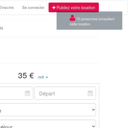
S'inscrire
Se connecter
Publiez votre location
×
15 personnes consultent
cette location
ON
35 €
nuit