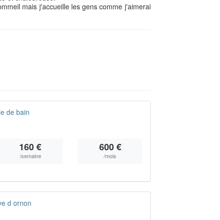
mmeil mais j'accueille les gens comme j'aimerai
e de bain
160 €
600 €
/semaine
/mois
ve d ornon