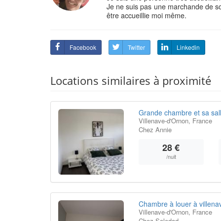
Je ne suis pas une marchande de so
être accueillie moi même.
Facebook
Twitter
Linkedin
Locations similaires à proximité
Grande chambre et sa sall
Villenave-d'Ornon, France
Chez Annie
28 €
/nuit
Chambre à louer à villena
Villenave-d'Ornon, France
Chez Soledad