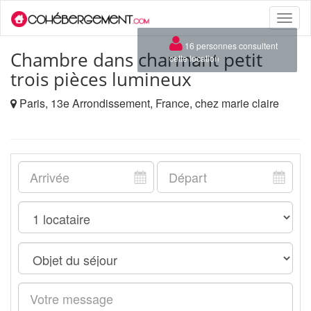
Toggle
naviga
×
16 personnes consultent
Chambre dans charmant petit
cette location
trois pièces lumineux
Paris, 13e Arrondissement, France, chez marie claire