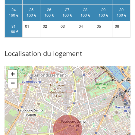
24
25
26
27
28
29
30
160 €
160 €
160 €
160 €
160 €
160 €
160 €
31
01
02
03
04
05
06
160 €
Localisation du logement
+
−