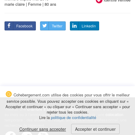
marie claire | Femme | 80 ans
Facebook
Twitter
Linkedin
Cohebergement.com utilise des cookies pour vous offrir le meilleur
service possible. Vous pouvez accepter ces cookies en cliquant sur «
Accepter et continuer » ou cliquer sur « Continuer sans accepter » pour
Trouvez une
chambre à louer chez l'habitant
à la nuitée, à la semaine,
rejeter tous les cookies.
au mois ou à l'année pour de courts et longs séjours, une
colocation
Lire la
politique de confidentialité
temporaire : des études, un stage, un déplacement professionnel, une
recherche de logement.
Continuer sans accepter
Accepter et continuer