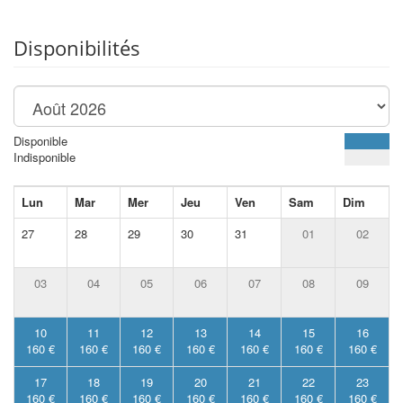
Disponibilités
Disponible
Indisponible
Lun
Mar
Mer
Jeu
Ven
Sam
Dim
27
28
29
30
31
01
02
03
04
05
06
07
08
09
10
11
12
13
14
15
16
160 €
160 €
160 €
160 €
160 €
160 €
160 €
17
18
19
20
21
22
23
160 €
160 €
160 €
160 €
160 €
160 €
160 €