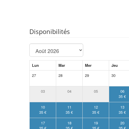
Disponibilités
Lun
Mar
Mer
Jeu
27
28
29
30
03
04
05
06
35 €
10
11
12
13
35 €
35 €
35 €
35 €
17
18
19
20
35 €
35 €
35 €
35 €