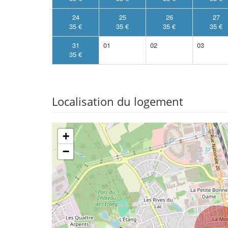
24
25
26
27
35 €
35 €
35 €
35 €
31
01
02
03
35 €
Localisation du logement
+
−