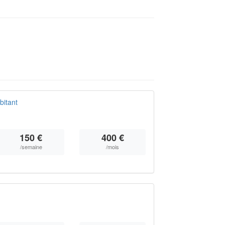
bitant
150 €
400 €
/semaine
/mois