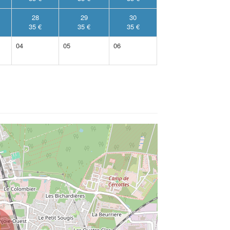
28
29
30
35 €
35 €
35 €
04
05
06