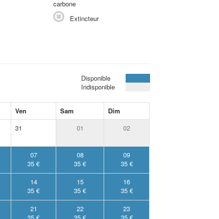
carbone
Extincteur
Disponible
Indisponible
Ven
Sam
Dim
31
01
02
07
08
09
35 €
35 €
35 €
14
15
16
35 €
35 €
35 €
21
22
23
35 €
35 €
35 €