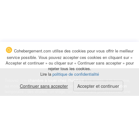
Cohebergement.com utilise des cookies pour vous offrir le meilleur
service possible. Vous pouvez accepter ces cookies en cliquant sur «
Accepter et continuer » ou cliquer sur « Continuer sans accepter » pour
rejeter tous les cookies.
Lire la
politique de confidentialité
Trouvez une
chambre à louer chez l'habitant
à la nuitée, à la semaine,
au mois ou à l'année pour de courts et longs séjours, une
Continuer sans accepter
Accepter et continuer
colocation
temporaire : des études, un stage, un déplacement professionnel, une
recherche de logement.
Événements
|
Blog
|
Avis et commentaires
|
Contact
Louez votre chambre
|
Trouvez un locataire
|
Déposez une alerte