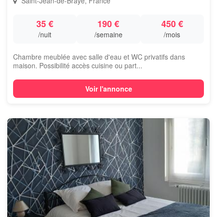
Saint-Jean-de-Braye, France
35 €
190 €
450 €
/nuit
/semaine
/mois
Chambre meublée avec salle d'eau et WC privatifs dans
maison. Possibilité accès cuisine ou part...
Voir l'annonce