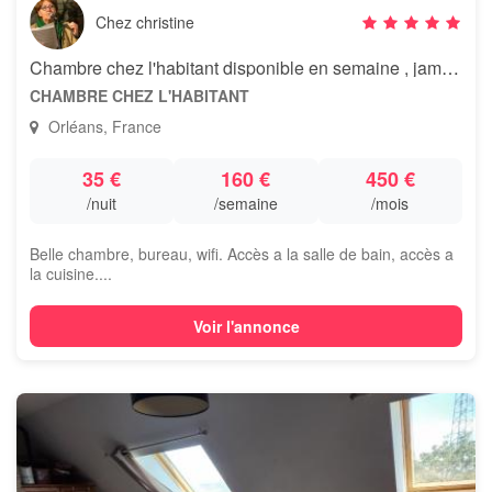
Chez christine
Chambre chez l'habitant disponible en semaine , jamais le we
CHAMBRE CHEZ L'HABITANT
Orléans, France
35 €
160 €
450 €
/nuit
/semaine
/mois
Belle chambre, bureau, wifi. Accès a la salle de bain, accès a
la cuisine....
Voir l'annonce