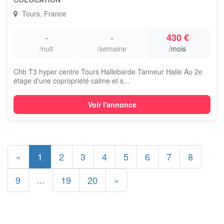
Tours, France
-
-
430 €
/nuit
/semaine
/mois
Chb T3 hyper centre Tours Hallebarde Tanneur Halle Au 2e
étage d'une copropriété calme et s...
Voir l'annonce
«
1
2
3
4
5
6
7
8
...
9
19
20
»