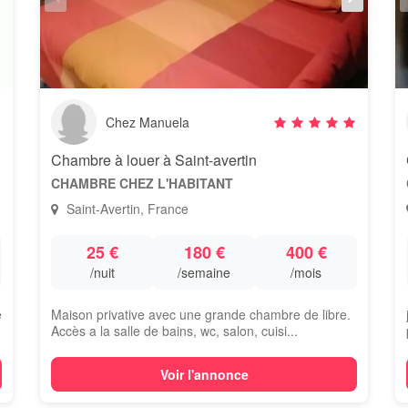
Chez Manuela
Chambre à louer à Saint-avertin
CHAMBRE CHEZ L'HABITANT
Saint-Avertin, France
25 €
180 €
400 €
/nuit
/semaine
/mois
e
Maison privative avec une grande chambre de libre.
Accès a la salle de bains, wc, salon, cuisi...
Voir l'annonce