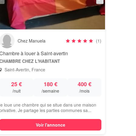
Chez Manuela
(1)
Chambre à louer à Saint-avertin
CHAMBRE CHEZ L'HABITANT
Saint-Avertin, France
25 €
180 €
400 €
/nuit
/semaine
/mois
je loue une chambre qui se situe dans une maison
privative. Je partage les parties communes sa...
Voir l'annonce