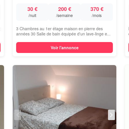
30 €
200 €
370 €
/nuit
/semaine
/mois
t
3 Chambres au 1er étage maison en pierre des
années 30 Salle de bain équipée d'un lave-linge e...
Voir l'annonce