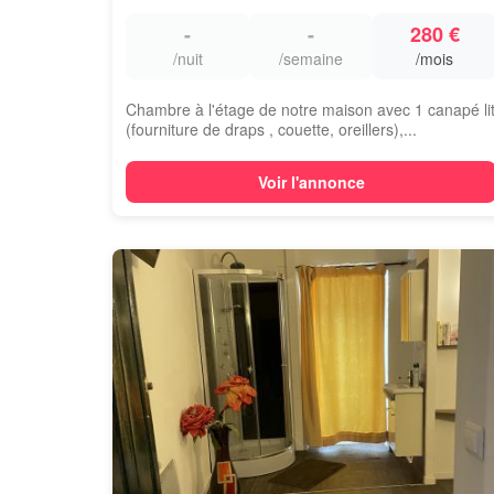
-
-
280 €
/nuit
/semaine
/mois
Chambre à l'étage de notre maison avec 1 canapé li
(fourniture de draps , couette, oreillers),...
Voir l'annonce