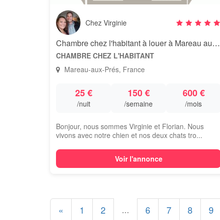
Chez Virginie
Chambre chez l'habitant à louer à Mareau aux Près
CHAMBRE CHEZ L'HABITANT
Mareau-aux-Prés, France
25 €
150 €
600 €
/nuit
/semaine
/mois
Bonjour, nous sommes Virginie et Florian. Nous
vivons avec notre chien et nos deux chats tro...
Voir l'annonce
...
«
1
2
6
7
8
9