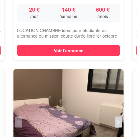
20 €
140 €
600 €
/nuit
/semaine
/mois
s
LOCATION CHAMBRE idéal pour étudiante en
alternance ou mission courte durée libre ler octobre
...
Voir l'annonce