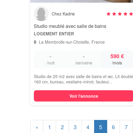
Chez Kadrie
Studio meublé avec salle de bains
LOGEMENT ENTIER
La Membrolle-sur-Choisille, France
-
-
590 €
/nuit
/semaine
/mois
Studio de 25 m2 avec salle de bains et wc. Lit doubl
160 cm, bureau, vestiaire-miroir, fauteui...
Voir l'annonce
«
1
2
3
4
5
6
7