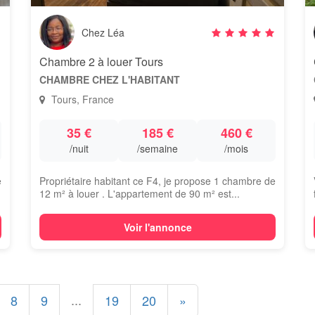
Chez Léa
Chambre 2 à louer Tours
CHAMBRE CHEZ L'HABITANT
Tours, France
35 €
185 €
460 €
/nuit
/semaine
/mois
e
Propriétaire habitant ce F4, je propose 1 chambre de
12 m² à louer . L'appartement de 90 m² est...
Voir l'annonce
...
8
9
19
20
»