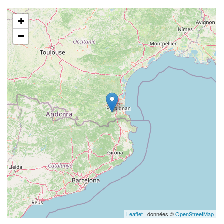
+
−
Leaflet
| données ©
OpenStreetMap