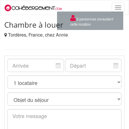
Toggle
naviga
×
5 personnes consultent
Chambre à louer
cette location
Tordères, France, chez Annie