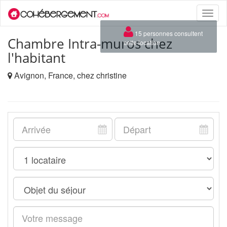
Toggle
naviga
×
15 personnes consultent
Chambre Intra-muros chez
cette location
l'habitant
Avignon, France, chez christine