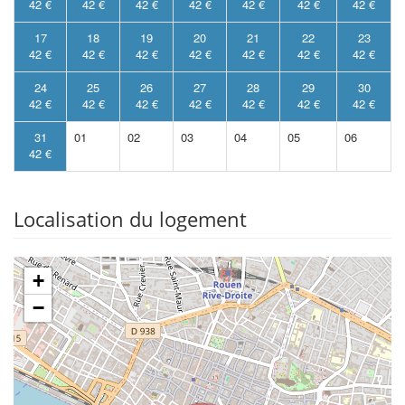
42 €
42 €
42 €
42 €
42 €
42 €
42 €
17
18
19
20
21
22
23
42 €
42 €
42 €
42 €
42 €
42 €
42 €
24
25
26
27
28
29
30
42 €
42 €
42 €
42 €
42 €
42 €
42 €
31
01
02
03
04
05
06
42 €
Localisation du logement
+
−