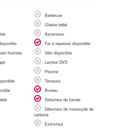
Barbecue
Chaise bébé
tés
Ascenseur
isponible
Fer à repasser disponible
ain fournies
Vélo disponible
apé
Lecteur DVD
Piscine
sponible
Terrasse
onible
Bureau
ible
Détecteur de fumée
Détecteur de monoxyde de
carbone
Extincteur