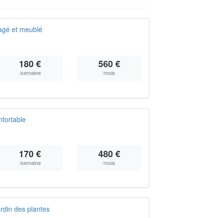
agé et meublé
180 €
560 €
/semaine
/mois
fortable
170 €
480 €
/semaine
/mois
rdin des plantes