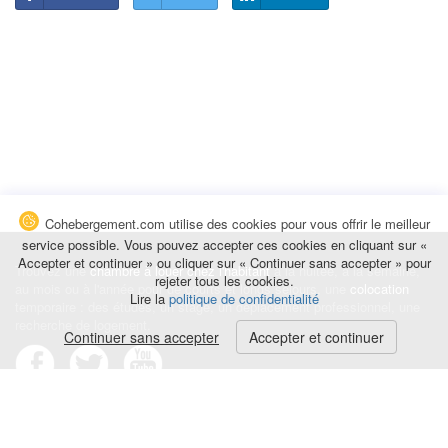
Cohebergement.com utilise des cookies pour vous offrir le meilleur
service possible. Vous pouvez accepter ces cookies en cliquant sur «
Accepter et continuer » ou cliquer sur « Continuer sans accepter » pour
Trouvez une
chambre à louer chez l'habitant
à la nuitée, à la semaine,
rejeter tous les cookies.
au mois ou à l'année pour de courts et longs séjours, une
colocation
Lire la
politique de confidentialité
temporaire : des études, un stage, un déplacement professionnel, une
recherche de logement.
Continuer sans accepter
Accepter et continuer
Événements
|
Blog
|
Avis et commentaires
|
Contact
Louez votre chambre
|
Trouvez un locataire
|
Déposez une alerte