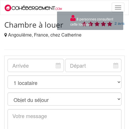
Toggle
naviga
×
8 personnes consultent
Chambre à louer
2 avis
cette location
Angoulême, France, chez Catherine