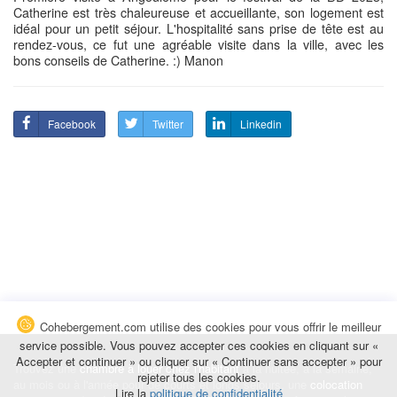
Catherine est très chaleureuse et accueillante, son logement est
idéal pour un petit séjour. L'hospitalité sans prise de tête est au
rendez-vous, ce fut une agréable visite dans la ville, avec les
bons conseils de Catherine. :) Manon
Facebook
Twitter
Linkedin
Cohebergement.com utilise des cookies pour vous offrir le meilleur
service possible. Vous pouvez accepter ces cookies en cliquant sur «
Accepter et continuer » ou cliquer sur « Continuer sans accepter » pour
Trouvez une
chambre à louer chez l'habitant
à la nuitée, à la semaine,
rejeter tous les cookies.
au mois ou à l'année pour de courts et longs séjours, une
colocation
Lire la
politique de confidentialité