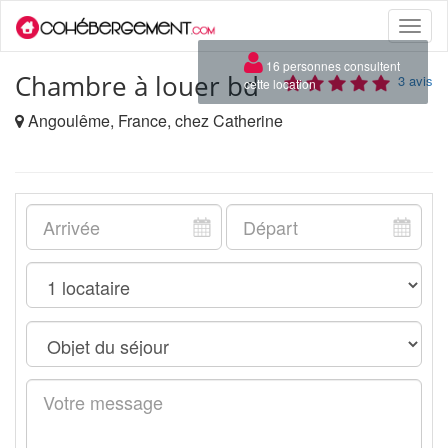
Toggle
naviga
×
16 personnes consultent
Chambre à louer bd
3 avis
cette location
Angoulême, France, chez Catherine