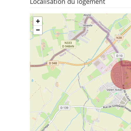
Localisation du logement
+
−