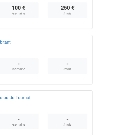
100 €
250 €
/semaine
/mois
bitant
-
-
/semaine
/mois
le ou de Tournai
-
-
/semaine
/mois