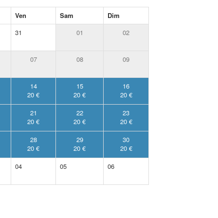
Ven
Sam
Dim
31
01
02
07
08
09
14
15
16
20 €
20 €
20 €
21
22
23
20 €
20 €
20 €
28
29
30
20 €
20 €
20 €
04
05
06