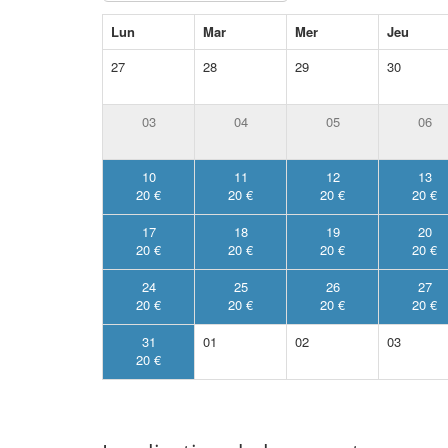
Lun
Mar
Mer
Jeu
27
28
29
30
03
04
05
06
10
11
12
13
20 €
20 €
20 €
20 €
17
18
19
20
20 €
20 €
20 €
20 €
24
25
26
27
20 €
20 €
20 €
20 €
31
01
02
03
20 €