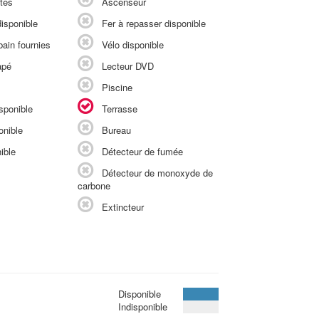
tés
Ascenseur
isponible
Fer à repasser disponible
ain fournies
Vélo disponible
apé
Lecteur DVD
Piscine
sponible
Terrasse
onible
Bureau
ible
Détecteur de fumée
Détecteur de monoxyde de
carbone
Extincteur
Disponible
Indisponible