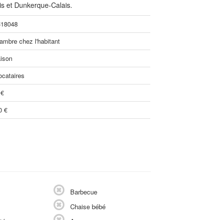
ris et Dunkerque-Calais.
18048
ambre chez l'habitant
ison
ocataires
 €
0 €
Barbecue
Chaise bébé