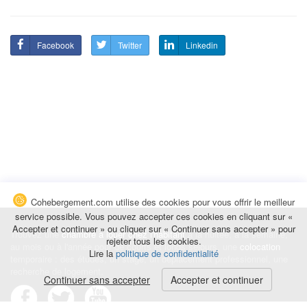
Facebook
Twitter
Linkedin
Cohebergement.com utilise des cookies pour vous offrir le meilleur
service possible. Vous pouvez accepter ces cookies en cliquant sur «
Accepter et continuer » ou cliquer sur « Continuer sans accepter » pour
Trouvez une
chambre à louer chez l'habitant
à la nuitée, à la semaine,
rejeter tous les cookies.
au mois ou à l'année pour de courts et longs séjours, une
colocation
Lire la
politique de confidentialité
temporaire : des études, un stage, un déplacement professionnel, une
recherche de logement.
Continuer sans accepter
Accepter et continuer