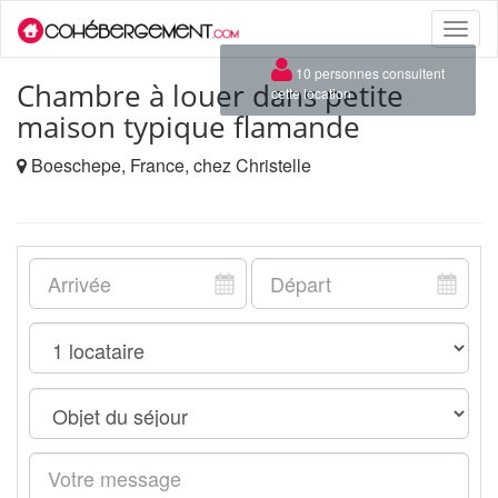
Toggle
naviga
×
10 personnes consultent
Chambre à louer dans petite
cette location
maison typique flamande
Boeschepe, France, chez Christelle