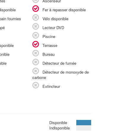
tés
Ascenseur
isponible
Fer à repasser disponible
ain fournies
Vélo disponible
apé
Lecteur DVD
Piscine
sponible
Terrasse
onible
Bureau
ible
Détecteur de fumée
Détecteur de monoxyde de
carbone
Extincteur
Disponible
Indisponible