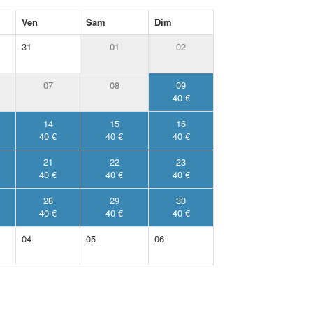
Ven
Sam
Dim
31
01
02
07
08
09
40 €
14
15
16
40 €
40 €
40 €
21
22
23
40 €
40 €
40 €
28
29
30
40 €
40 €
40 €
04
05
06