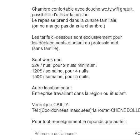
Chambre confortable avec douche,wc,tv,wifi gratuit,
possibilité d'utiliser la cuisine.
Le repas se prend dans la cuisine familiale,
(on ne mange pas dans la chambre.)
Les tarifs ci-dessous sont exclusivement pour
les déplacements étudiant ou professionnel.
(sans famille).
Sauf week-end.
32€ / nuit, pour 2 nuits minimum.
120€ / semaine, pour 4 nuits.
150€ / semaine, pour 5 nuits.
Autre location pour :
Entreprise travaillant dans la région ou étudiant.
Véronique CAILLY.
Tél :[Coordonnées masquées]"la route" CHENEDOLL
Pour tout renseignement je réponds que au tél :
Référence de l'annonce
AC