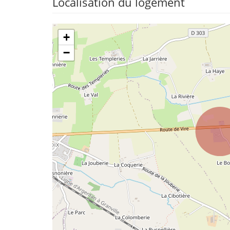
Localisation du logement
+
−