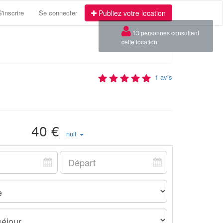
S'inscrire
Se connecter
Publiez votre location
×
13 personnes consultent
cette location
1 avis
40 €
nuit