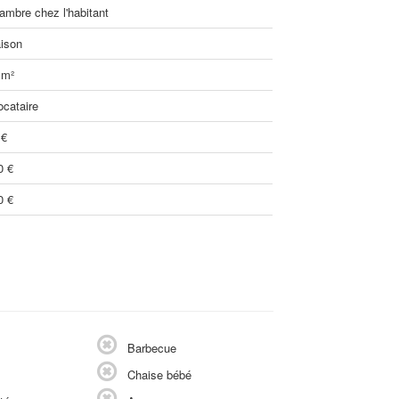
ambre chez l'habitant
ison
 m²
ocataire
 €
0 €
0 €
Barbecue
Chaise bébé