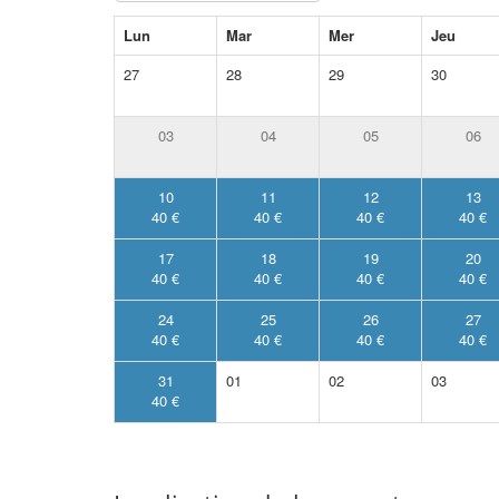
Lun
Mar
Mer
Jeu
27
28
29
30
03
04
05
06
10
11
12
13
40 €
40 €
40 €
40 €
17
18
19
20
40 €
40 €
40 €
40 €
24
25
26
27
40 €
40 €
40 €
40 €
31
01
02
03
40 €