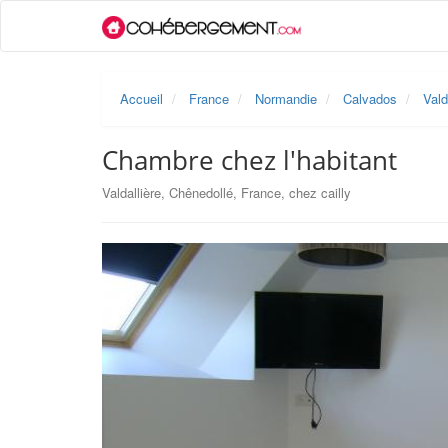
Accueil
France
Normandie
Calvados
Vald
Chambre chez l'habitant
Valdallière, Chênedollé, France, chez cailly