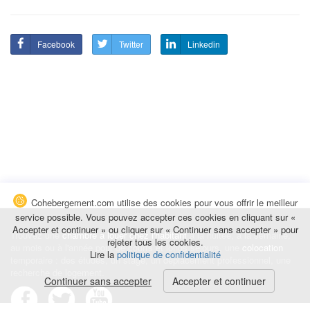
Facebook
Twitter
Linkedin
Cohebergement.com utilise des cookies pour vous offrir le meilleur
service possible. Vous pouvez accepter ces cookies en cliquant sur «
Accepter et continuer » ou cliquer sur « Continuer sans accepter » pour
Trouvez une
chambre à louer chez l'habitant
à la nuitée, à la semaine,
rejeter tous les cookies.
au mois ou à l'année pour de courts et longs séjours, une
colocation
Lire la
politique de confidentialité
temporaire : des études, un stage, un déplacement professionnel, une
recherche de logement.
Continuer sans accepter
Accepter et continuer