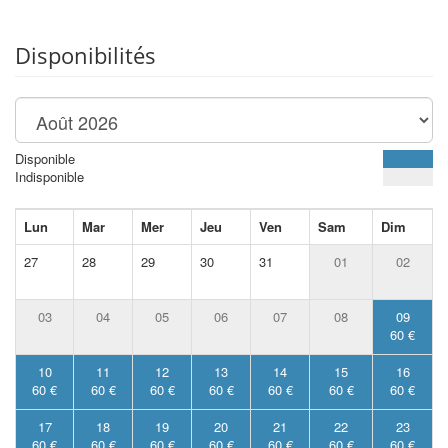
Disponibilités
Disponible
Indisponible
Lun
Mar
Mer
Jeu
Ven
Sam
Dim
27
28
29
30
31
01
02
03
04
05
06
07
08
09
60 €
10
11
12
13
14
15
16
60 €
60 €
60 €
60 €
60 €
60 €
60 €
17
18
19
20
21
22
23
60 €
60 €
60 €
60 €
60 €
60 €
60 €