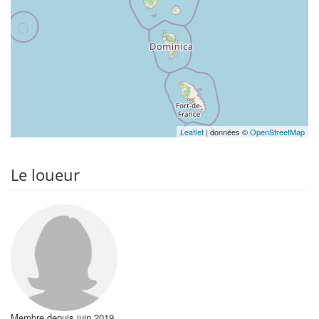
Leaflet
| données ©
OpenStreetMap
Le loueur
Membre depuis juin 2019