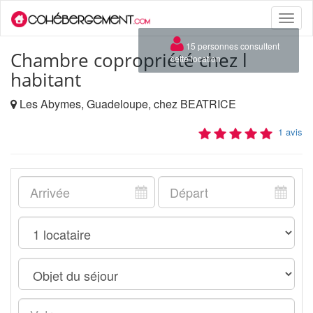
Toggle
naviga
×
15 personnes consultent
Chambre copropriété chez l
cette location
habitant
Les Abymes, Guadeloupe, chez BEATRICE
1 avis