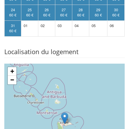
24
25
26
27
28
29
30
60 €
60 €
60 €
60 €
60 €
60 €
60 €
31
01
02
03
04
05
06
60 €
Localisation du logement
+
−