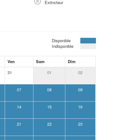
Extincteur
Disponible
Indisponible
Ven
Sam
Dim
31
01
02
07
08
09
14
15
16
21
22
23