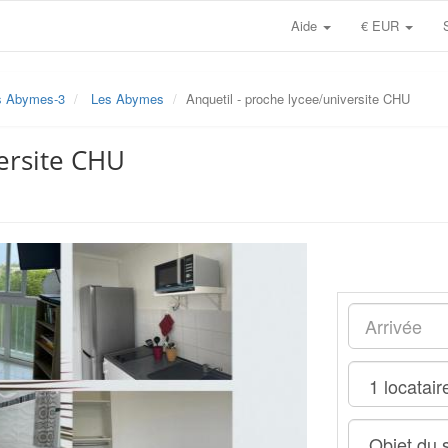
Aide
€ EUR
s Abymes-3
Les Abymes
Anquetil - proche lycee/universite CHU
versite CHU