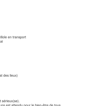
llole en transport
ai
t des lieux)
t sérieux(se).
s est attendu pour le bien-être de tous.