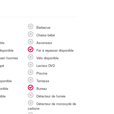
Barbecue
Chaise bébé
tés
Ascenseur
isponible
Fer à repasser disponible
ain fournies
Vélo disponible
apé
Lecteur DVD
Piscine
sponible
Terrasse
onible
Bureau
ible
Détecteur de fumée
Détecteur de monoxyde de
carbone