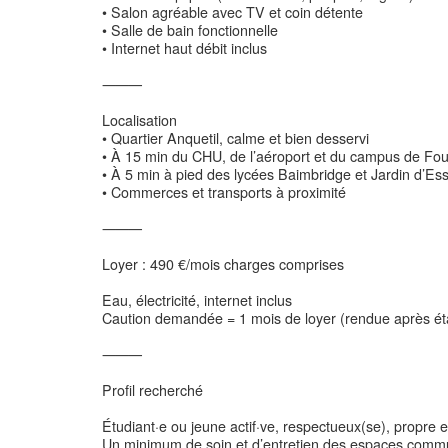
• Salon agréable avec TV et coin détente
• Salle de bain fonctionnelle
• Internet haut débit inclus
⸻
Localisation
• Quartier Anquetil, calme et bien desservi
• À 15 min du CHU, de l’aéroport et du campus de Foui
• À 5 min à pied des lycées Baimbridge et Jardin d’Ess
• Commerces et transports à proximité
⸻
Loyer : 490 €/mois charges comprises
Eau, électricité, internet inclus
Caution demandée = 1 mois de loyer (rendue après éta
⸻
Profil recherché
Étudiant·e ou jeune actif·ve, respectueux(se), propre e
Un minimum de soin et d’entretien des espaces commun