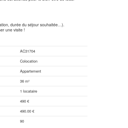
ation, durée du séjour souhaitée…).
er une visite !
AC31704
Colocation
Appartement
36 m²
1 locataire
490 €
490.00 €
90