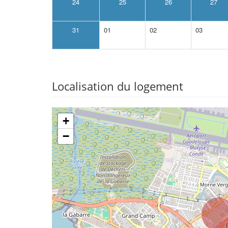
24
25
26
27
31
01
02
03
Localisation du logement
+
−