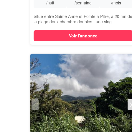
/nuit
/semaine
/mois
Situé entre Sainte Anne et Pointe à Pitre, à 20 mn d
la plage deux chambre doubles , une sing...
Voir l'annonce