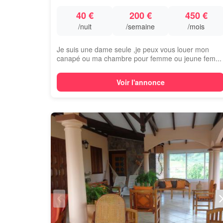
40 €
200 €
450 €
/nuit
/semaine
/mois
Je suis une dame seule ,je peux vous louer mon
canapé ou ma chambre pour femme ou jeune fem...
Voir l'annonce