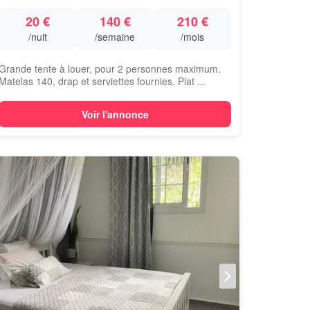
20 €
140 €
210 €
/nuit
/semaine
/mois
Grande tente à louer, pour 2 personnes maximum.
Matelas 140, drap et serviettes fournies. Plat ...
Voir l'annonce