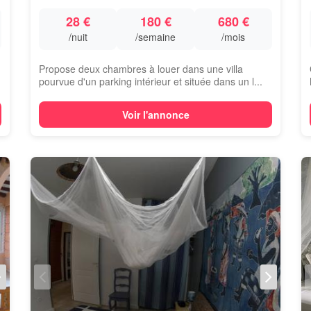
28 €
180 €
680 €
/nuit
/semaine
/mois
Propose deux chambres à louer dans une villa
pourvue d'un parking intérieur et située dans un l...
Voir l'annonce