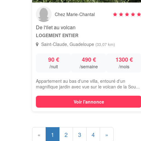
Chez Marie-Chantal
De l'ilet au volcan
LOGEMENT ENTIER
Saint-Claude, Guadeloupe
(33,07 km)
90 €
490 €
1300 €
/nuit
/semaine
/mois
Appartement au bas d'une villa, entouré d'un
magnifique jardin avec vue sur le volcan de la Sou...
Voir l'annonce
«
1
2
3
4
»