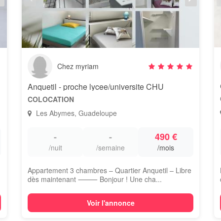
Chez myriam
Anquetil - proche lycee/universite CHU
COLOCATION
Les Abymes, Guadeloupe
-
-
490 €
/nuit
/semaine
/mois
Appartement 3 chambres – Quartier Anquetil – Libre
dès maintenant ⸻ Bonjour ! Une cha...
Voir l'annonce