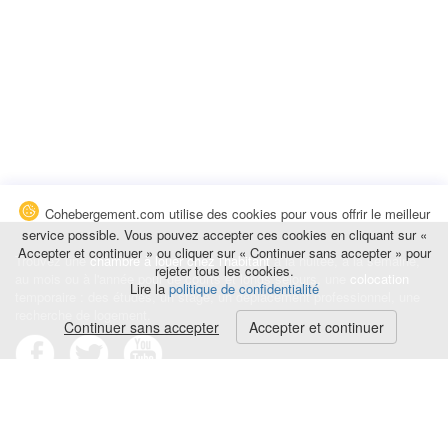
Cohebergement.com utilise des cookies pour vous offrir le meilleur
service possible. Vous pouvez accepter ces cookies en cliquant sur «
Accepter et continuer » ou cliquer sur « Continuer sans accepter » pour
Trouvez une
chambre à louer chez l'habitant
à la nuitée, à la semaine,
rejeter tous les cookies.
au mois ou à l'année pour de courts et longs séjours, une
colocation
Lire la
politique de confidentialité
temporaire : des études, un stage, un déplacement professionnel, une
recherche de logement.
Continuer sans accepter
Accepter et continuer
Événements
|
Blog
|
Avis et commentaires
|
Contact
Louez votre chambre
|
Trouvez un locataire
|
Déposez une alerte