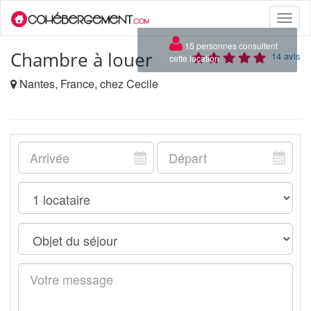
Toggle
naviga
×
15 personnes consultent
Chambre à louer
14 avis
cette location
Nantes, France, chez Cecile