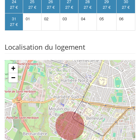
24
25
26
27
28
29
30
27 €
27 €
27 €
27 €
27 €
27 €
27 €
31
01
02
03
04
05
06
27 €
Localisation du logement
+
−