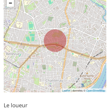
−
Leaflet
| données ©
OpenStreetMap
Le loueur