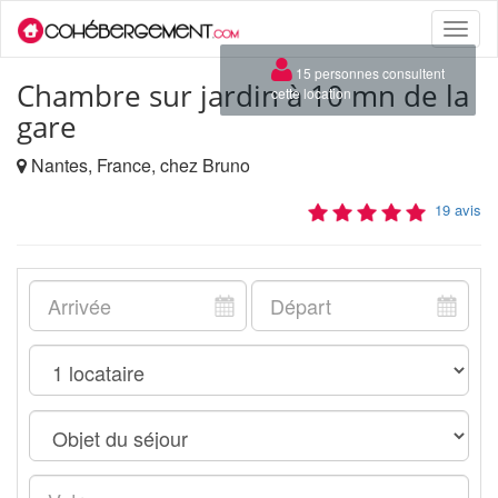
Toggle
naviga
×
15 personnes consultent
Chambre sur jardin à 10 mn de la
cette location
gare
Nantes, France, chez Bruno
19 avis