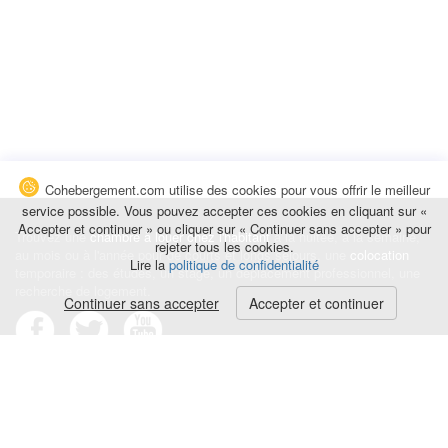
Cohebergement.com utilise des cookies pour vous offrir le meilleur
service possible. Vous pouvez accepter ces cookies en cliquant sur «
Accepter et continuer » ou cliquer sur « Continuer sans accepter » pour
Trouvez une
chambre à louer chez l'habitant
à la nuitée, à la semaine,
rejeter tous les cookies.
au mois ou à l'année pour de courts et longs séjours, une
colocation
Lire la
politique de confidentialité
temporaire : des études, un stage, un déplacement professionnel, une
recherche de logement.
Continuer sans accepter
Accepter et continuer
Événements
|
Blog
|
Avis et commentaires
|
Contact
Louez votre chambre
|
Trouvez un locataire
|
Déposez une alerte
Conditions générales
|
Politique de confidentialité
|
Politique de cookies
|
Mentions légales