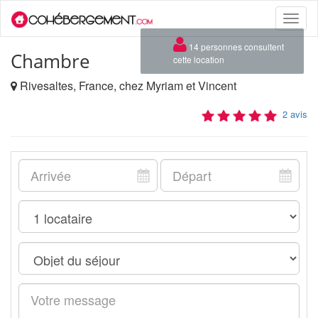
Toggle
naviga
×
14 personnes consultent
Chambre
cette location
Rivesaltes, France, chez Myriam et Vincent
2 avis