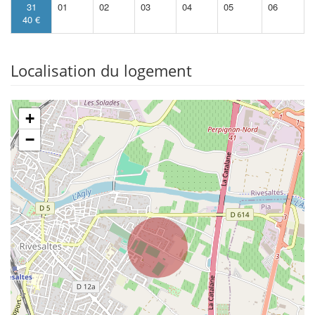
31
01
02
03
04
05
06
40 €
Localisation du logement
+
−