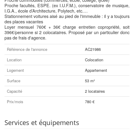
Proche commodités (commerces, école, collège, lycée)
Proche facultés, ESPE. (ex I.U.F.M.), conservatoire de musique,
I.G.A., école d’Architecture, Polytech, etc.…
Stationnement voitures aisé au pied de l'immeuble : il y a toujours
des places vacantes
Loyer mensuel 760€ + 36€ charge entretien copropriété, soit
396€/personne si 2 colocataires. Proposé par un particulier donc
pas de frais d'agence.
Référence de l'annonce
AC21986
Location
Colocation
Logement
Appartement
Surface
53 m²
Capacité
2 locataires
Prix/mois
780 €
Services et équipements