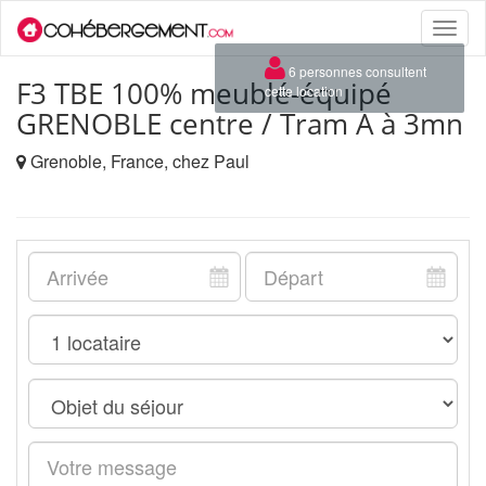
Toggle
naviga
×
6 personnes consultent
F3 TBE 100% meublé-équipé
cette location
GRENOBLE centre / Tram A à 3mn
Grenoble, France, chez Paul