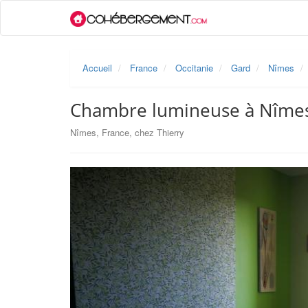
Accueil
France
Occitanie
Gard
Nîmes
Chambre lumineuse à Nîmes
Nîmes, France, chez Thierry