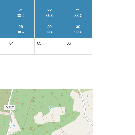
21
22
23
38 €
38 €
38 €
28
29
30
38 €
38 €
38 €
04
05
06