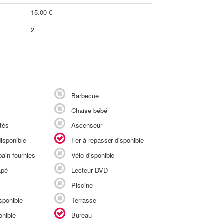
15.00 €
2
Barbecue
Chaise bébé
tés
Ascenseur
isponible
Fer à repasser disponible
ain fournies
Vélo disponible
apé
Lecteur DVD
Piscine
sponible
Terrasse
onible
Bureau