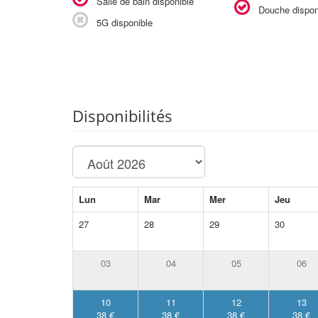
Salle de bain disponible
Douche dispon
5G disponible
Disponibilités
Lun
Mar
Mer
Jeu
27
28
29
30
03
04
05
06
10
11
12
13
38 €
38 €
38 €
38 €