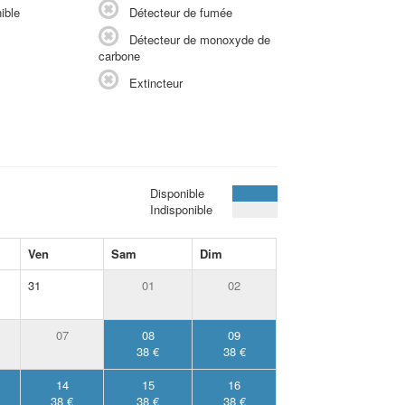
ible
Détecteur de fumée
Détecteur de monoxyde de
carbone
Extincteur
Disponible
Indisponible
Ven
Sam
Dim
31
01
02
07
08
09
38 €
38 €
14
15
16
38 €
38 €
38 €