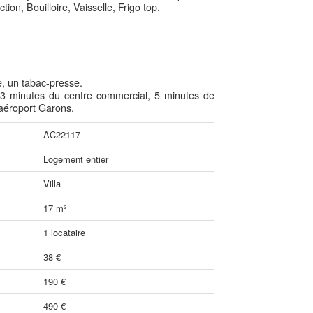
ion, Bouilloire, Vaisselle, Frigo top.
, un tabac-presse.
, 3 minutes du centre commercial, 5 minutes de
'aéroport Garons.
AC22117
Logement entier
Villa
17 m²
1 locataire
38 €
190 €
490 €