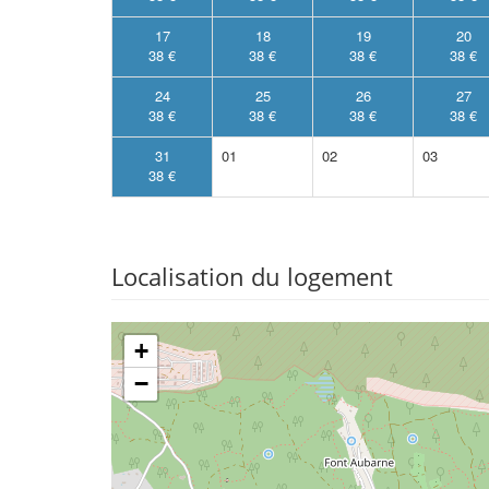
17
18
19
20
38 €
38 €
38 €
38 €
24
25
26
27
38 €
38 €
38 €
38 €
31
01
02
03
38 €
Localisation du logement
+
−