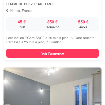
CHAMBRE CHEZ L'HABITANT
Nîmes, France
45 €
350 €
550 €
/nuit
/semaine
/mois
Localisation **Gare SNCF à 15 min à pied **– Gare routière
Parnasse à 25 min à pied)** Quartier...
Voir l'annonce