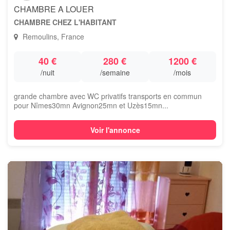
CHAMBRE A LOUER
CHAMBRE CHEZ L'HABITANT
Remoulins, France
40 €
280 €
1200 €
/nuit
/semaine
/mois
grande chambre avec WC privatifs transports en commun
pour Nîmes30mn Avignon25mn et Uzès15mn...
Voir l'annonce