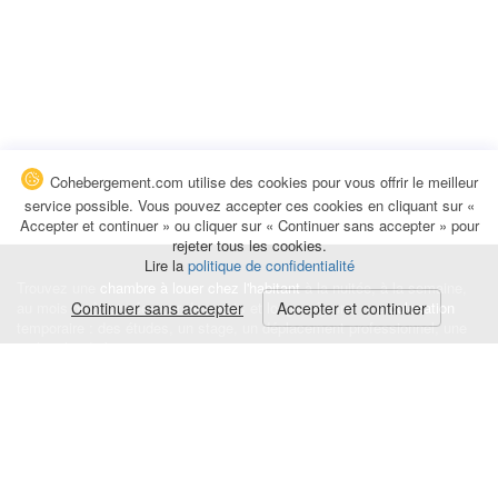
Cohebergement.com utilise des cookies pour vous offrir le meilleur
service possible. Vous pouvez accepter ces cookies en cliquant sur «
Accepter et continuer » ou cliquer sur « Continuer sans accepter » pour
rejeter tous les cookies.
Lire la
politique de confidentialité
Trouvez une
chambre à louer chez l'habitant
à la nuitée, à la semaine,
au mois ou à l'année pour de courts et longs séjours, une
Continuer sans accepter
Accepter et continuer
colocation
temporaire : des études, un stage, un déplacement professionnel, une
recherche de logement.
Événements
|
Blog
|
Avis et commentaires
|
Contact
Louez votre chambre
|
Trouvez un locataire
|
Déposez une alerte