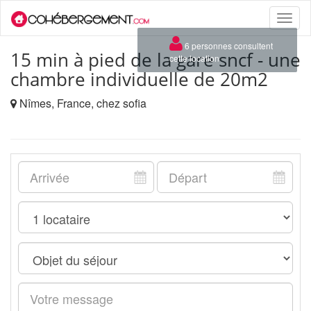
Toggle
naviga
×
6 personnes consultent
15 min à pied de la gare sncf - une
cette location
chambre individuelle de 20m2
Nîmes, France, chez sofia