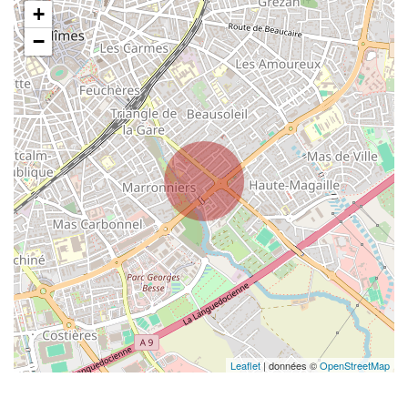
+
−
Leaflet
| données ©
OpenStreetMap