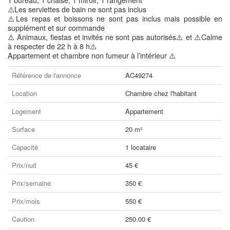
1 bureau, 1 chaise, 1 miroir, 1 rangement
⚠️Les serviettes de bain ne sont pas inclus
⚠️Les repas et boissons ne sont pas inclus mais possible en
supplément et sur commande
⚠️ Animaux, fiestas et invités ne sont pas autorisés⚠️ et ⚠️Calme
à respecter de 22 h à 8 h⚠️
Appartement et chambre non fumeur à l’intérieur ⚠️
Référence de l'annonce
AC49274
Location
Chambre chez l'habitant
Logement
Appartement
Surface
20 m²
Capacité
1 locataire
Prix/nuit
45 €
Prix/semaine
350 €
Prix/mois
550 €
Caution
250.00 €