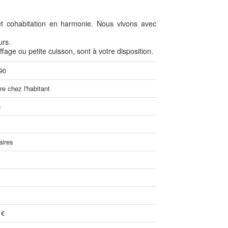
et cohabitation en harmonie. Nous vivons avec
urs.
ffage ou petite cuisson, sont à votre disposition.
90
e chez l'habitant
n
aires
 €