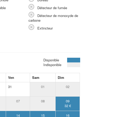
ible
Détecteur de fumée
Détecteur de monoxyde de
carbone
Extincteur
Disponible
Indisponible
Ven
Sam
Dim
31
01
02
07
08
09
32 €
14
15
16