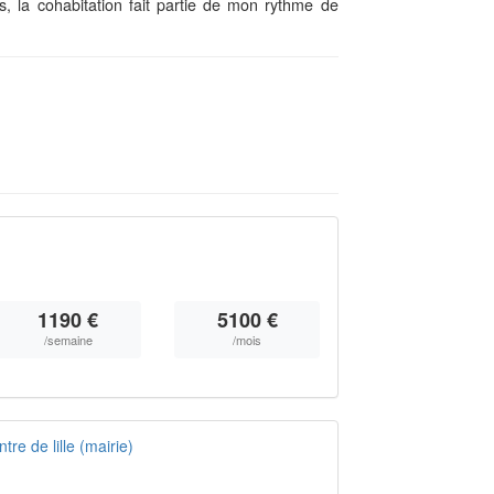
 la cohabitation fait partie de mon rythme de
1190 €
5100 €
/semaine
/mois
re de lille (mairie)