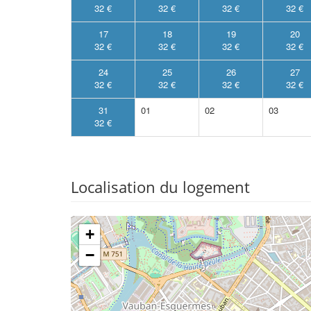
32 €
32 €
32 €
32 €
17
18
19
20
32 €
32 €
32 €
32 €
24
25
26
27
32 €
32 €
32 €
32 €
31
01
02
03
32 €
Localisation du logement
+
−