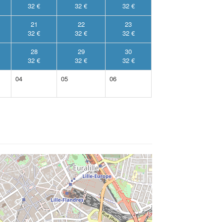
32 €
32 €
32 €
21
22
23
32 €
32 €
32 €
28
29
30
32 €
32 €
32 €
04
05
06