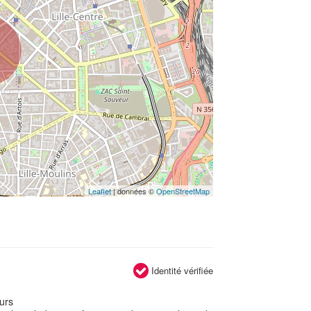
Leaflet
| données ©
OpenStreetMap
Identité vérifiée
eurs