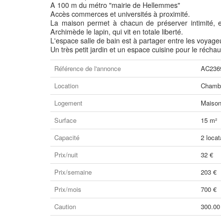
A 100 m du métro "mairie de Hellemmes"
Accès commerces et universités à proximité.
La maison permet à chacun de préserver intimité, 
Archimède le lapin, qui vit en totale liberté.
L'espace salle de bain est à partager entre les voyage
Un très petit jardin et un espace cuisine pour le réchau
Référence de l'annonce
AC236
Location
Chambr
Logement
Maiso
Surface
15 m²
Capacité
2 locat
Prix/nuit
32 €
Prix/semaine
203 €
Prix/mois
700 €
Caution
300.00