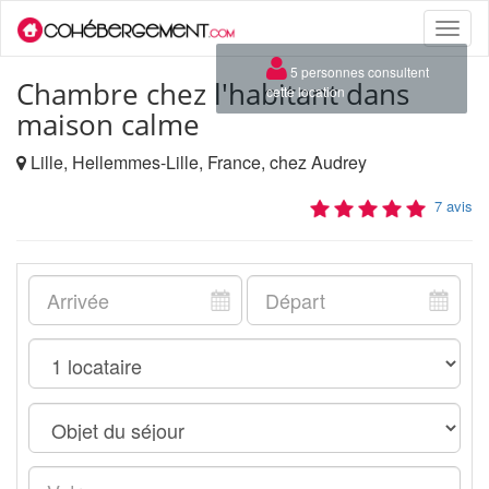
Toggle
naviga
×
5 personnes consultent
Chambre chez l'habitant dans
cette location
maison calme
Lille, Hellemmes-Lille, France, chez Audrey
7 avis