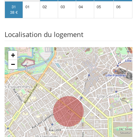
31
01
02
03
04
05
06
38 €
Localisation du logement
+
−