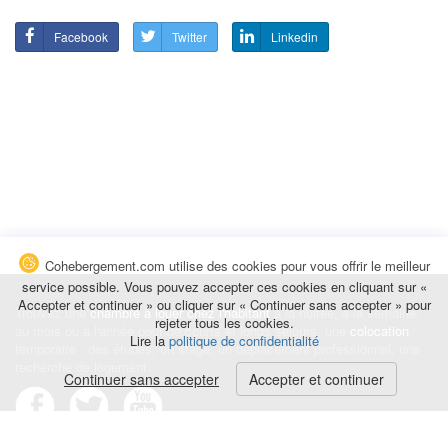
Facebook
Twitter
Linkedin
Cohebergement.com utilise des cookies pour vous offrir le meilleur
service possible. Vous pouvez accepter ces cookies en cliquant sur «
Accepter et continuer » ou cliquer sur « Continuer sans accepter » pour
Trouvez une
chambre à louer chez l'habitant
à la nuitée, à la semaine,
rejeter tous les cookies.
au mois ou à l'année pour de courts et longs séjours, une
colocation
Lire la
politique de confidentialité
temporaire : des études, un stage, un déplacement professionnel, une
recherche de logement.
Continuer sans accepter
Accepter et continuer
Événements
|
Blog
|
Avis et commentaires
|
Contact