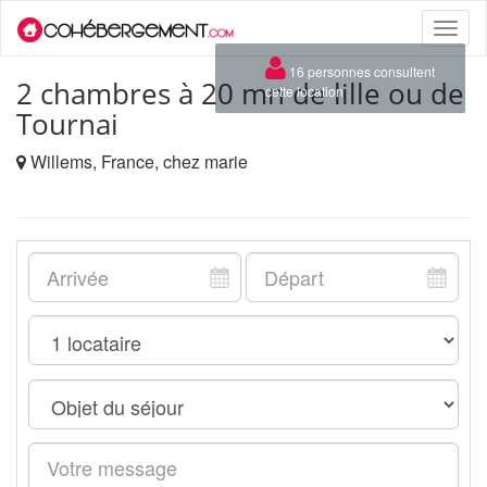
Toggle
naviga
×
16 personnes consultent
2 chambres à 20 mn de lille ou de
cette location
Tournai
Willems, France, chez marie