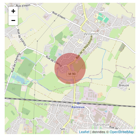
+
−
Leaflet
| données ©
OpenStreetMap