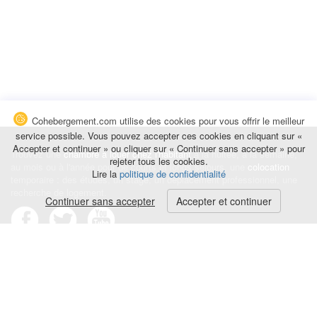
Cohebergement.com utilise des cookies pour vous offrir le meilleur
service possible. Vous pouvez accepter ces cookies en cliquant sur «
Accepter et continuer » ou cliquer sur « Continuer sans accepter » pour
Trouvez une
chambre à louer chez l'habitant
à la nuitée, à la semaine,
rejeter tous les cookies.
au mois ou à l'année pour de courts et longs séjours, une
colocation
Lire la
politique de confidentialité
temporaire : des études, un stage, un déplacement professionnel, une
recherche de logement.
Continuer sans accepter
Accepter et continuer
Événements
|
Blog
|
Avis et commentaires
|
Contact
Louez votre chambre
|
Trouvez un locataire
|
Déposez une alerte
Conditions générales
|
Politique de confidentialité
|
Politique de cookies
|
Mentions légales