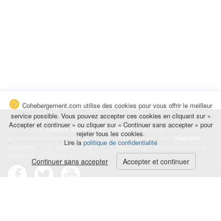
Cohebergement.com utilise des cookies pour vous offrir le meilleur
service possible. Vous pouvez accepter ces cookies en cliquant sur «
Accepter et continuer » ou cliquer sur « Continuer sans accepter » pour
Trouvez une
chambre à louer chez l'habitant
à la nuitée, à la semaine,
rejeter tous les cookies.
au mois ou à l'année pour de courts et longs séjours, une
colocation
Lire la
politique de confidentialité
temporaire : des études, un stage, un déplacement professionnel, une
recherche de logement.
Continuer sans accepter
Accepter et continuer
Événements
|
Blog
|
Avis et commentaires
|
Contact
Louez votre chambre
|
Trouvez un locataire
|
Déposez une alerte