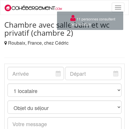
Toggle
naviga
×
11 personnes consultent
Chambre avec salle bain et wc
cette location
privatif (chambre 2)
Roubaix, France, chez Cédric