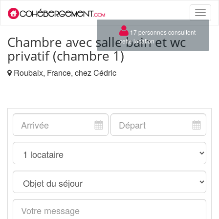
Toggle
naviga
×
17 personnes consultent
Chambre avec salle bain et wc
cette location
privatif (chambre 1)
Roubaix, France, chez Cédric