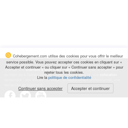
Cohebergement.com utilise des cookies pour vous offrir le meilleur
service possible. Vous pouvez accepter ces cookies en cliquant sur «
Accepter et continuer » ou cliquer sur « Continuer sans accepter » pour
Trouvez une
chambre à louer chez l'habitant
à la nuitée, à la semaine,
rejeter tous les cookies.
au mois ou à l'année pour de courts et longs séjours, une
colocation
Lire la
politique de confidentialité
temporaire : des études, un stage, un déplacement professionnel, une
recherche de logement.
Continuer sans accepter
Accepter et continuer
Événements
|
Blog
|
Avis et commentaires
|
Contact
Louez votre chambre
|
Trouvez un locataire
|
Déposez une alerte
Conditions générales
|
Politique de confidentialité
|
Politique de cookies