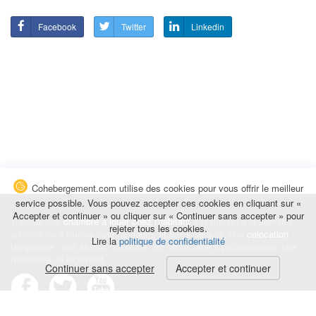
Facebook
Twitter
Linkedin
Cohebergement.com utilise des cookies pour vous offrir le meilleur
service possible. Vous pouvez accepter ces cookies en cliquant sur «
Accepter et continuer » ou cliquer sur « Continuer sans accepter » pour
Trouvez une
chambre à louer chez l'habitant
à la nuitée, à la semaine,
rejeter tous les cookies.
au mois ou à l'année pour de courts et longs séjours, une
colocation
Lire la
politique de confidentialité
temporaire : des études, un stage, un déplacement professionnel, une
recherche de logement.
Continuer sans accepter
Accepter et continuer
Événements
|
Blog
|
Avis et commentaires
|
Contact