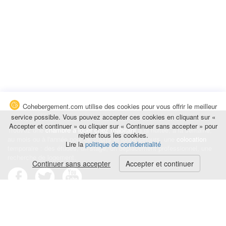
Cohebergement.com utilise des cookies pour vous offrir le meilleur
service possible. Vous pouvez accepter ces cookies en cliquant sur «
Accepter et continuer » ou cliquer sur « Continuer sans accepter » pour
Trouvez une
chambre à louer chez l'habitant
à la nuitée, à la semaine,
rejeter tous les cookies.
au mois ou à l'année pour de courts et longs séjours, une
colocation
Lire la
politique de confidentialité
temporaire : des études, un stage, un déplacement professionnel, une
recherche de logement.
Continuer sans accepter
Accepter et continuer
Événements
|
Blog
|
Avis et commentaires
|
Contact
Louez votre chambre
|
Trouvez un locataire
|
Déposez une alerte