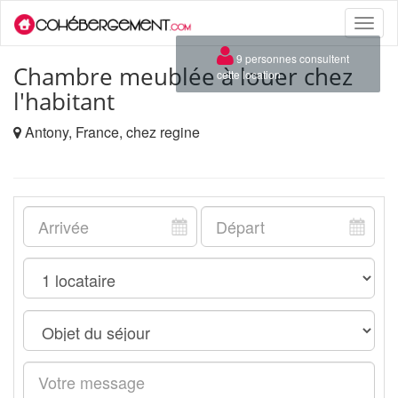
Toggle
naviga
×
9 personnes consultent
Chambre meublée à louer chez
cette location
l'habitant
Antony, France, chez regine