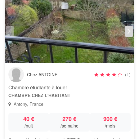
Chez ANTOINE
(1)
Chambre étudiante à louer
CHAMBRE CHEZ L'HABITANT
Antony, France
40 €
270 €
900 €
/nuit
/semaine
/mois