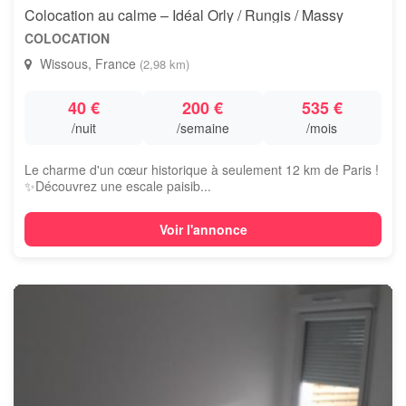
Colocation au calme – Idéal Orly / Rungis / Massy
COLOCATION
Wissous, France
(2,98 km)
40 €
200 €
535 €
/nuit
/semaine
/mois
Le charme d'un cœur historique à seulement 12 km de Paris !
✨ ​Découvrez une escale paisib...
Voir l'annonce