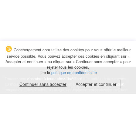
Cohebergement.com utilise des cookies pour vous offrir le meilleur
service possible. Vous pouvez accepter ces cookies en cliquant sur «
Accepter et continuer » ou cliquer sur « Continuer sans accepter » pour
rejeter tous les cookies.
Lire la
politique de confidentialité
Trouvez une
chambre à louer chez l'habitant
à la nuitée, à la semaine,
au mois ou à l'année pour de courts et longs séjours, une
Continuer sans accepter
Accepter et continuer
colocation
temporaire : des études, un stage, un déplacement professionnel, une
recherche de logement.
Événements
|
Blog
|
Avis et commentaires
|
Contact
Louez votre chambre
|
Trouvez un locataire
|
Déposez une alerte