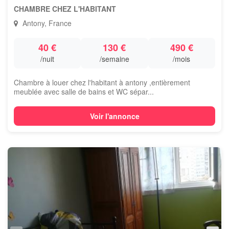
CHAMBRE CHEZ L'HABITANT
Antony, France
40 €
130 €
490 €
/nuit
/semaine
/mois
Chambre à louer chez l'habitant à antony ,entièrement
meublée avec salle de bains et WC sépar...
Voir l'annonce