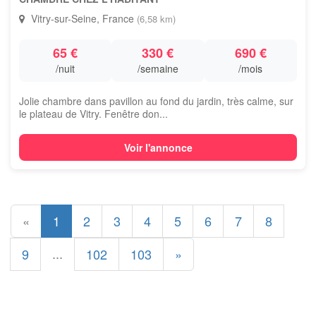
Vitry-sur-Seine, France
(6,58 km)
65 €
330 €
690 €
/nuit
/semaine
/mois
Jolie chambre dans pavillon au fond du jardin, très calme, sur
le plateau de Vitry. Fenêtre don...
Voir l'annonce
«
1
2
3
4
5
6
7
8
...
9
102
103
»