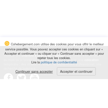
Cohebergement.com utilise des cookies pour vous offrir le meilleur
service possible. Vous pouvez accepter ces cookies en cliquant sur «
Accepter et continuer » ou cliquer sur « Continuer sans accepter » pour
Trouvez une
chambre à louer chez l'habitant
à la nuitée, à la semaine,
rejeter tous les cookies.
au mois ou à l'année pour de courts et longs séjours, une
colocation
Lire la
politique de confidentialité
temporaire : des études, un stage, un déplacement professionnel, une
recherche de logement.
Continuer sans accepter
Accepter et continuer
Événements
|
Blog
|
Avis et commentaires
|
Contact
Louez votre chambre
|
Trouvez un locataire
|
Déposez une alerte
Conditions générales
|
Politique de confidentialité
|
Politique de cookies
|
Mentions légales