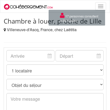
Toggle
naviga
×
17 personnes consultent
Chambre à louer, proche de Lille
cette location
Villeneuve-d'Ascq, France, chez Laëtitia