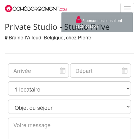
Toggle
naviga
×
6 personnes consultent
Private Studio - Studio Prive
cette location
Braine-l'Alleud, Belgique, chez Pierre