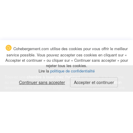
Cohebergement.com utilise des cookies pour vous offrir le meilleur
service possible. Vous pouvez accepter ces cookies en cliquant sur «
Accepter et continuer » ou cliquer sur « Continuer sans accepter » pour
rejeter tous les cookies.
Lire la
politique de confidentialité
Trouvez une
chambre à louer chez l'habitant
à la nuitée, à la semaine,
au mois ou à l'année pour de courts et longs séjours, une
Continuer sans accepter
Accepter et continuer
colocation
temporaire : des études, un stage, un déplacement professionnel, une
recherche de logement.
Événements
|
Blog
|
Avis et commentaires
|
Contact
Louez votre chambre
|
Trouvez un locataire
|
Déposez une alerte