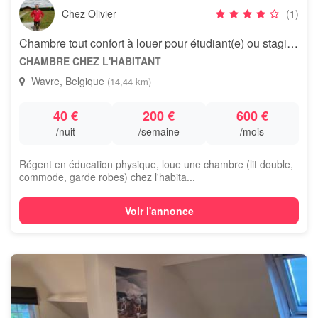
Chez Olivier
(1)
Chambre tout confort à louer pour étudiant(e) ou stagiaire
CHAMBRE CHEZ L'HABITANT
Wavre, Belgique
(14,44 km)
40 €
200 €
600 €
/nuit
/semaine
/mois
Régent en éducation physique, loue une chambre (lit double,
commode, garde robes) chez l'habita...
Voir l'annonce