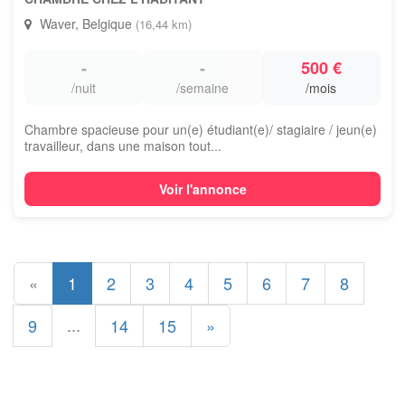
Waver, Belgique
(16,44 km)
-
-
500 €
/nuit
/semaine
/mois
Chambre spacieuse pour un(e) étudiant(e)/ stagiaire / jeun(e)
travailleur, dans une maison tout...
Voir l'annonce
«
1
2
3
4
5
6
7
8
...
9
14
15
»