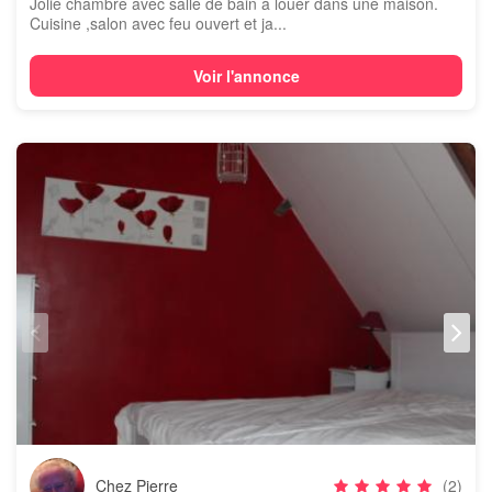
Jolie chambre avec salle de bain à louer dans une maison.
Cuisine ,salon avec feu ouvert et ja...
Voir l'annonce
Chez Pierre
(2)