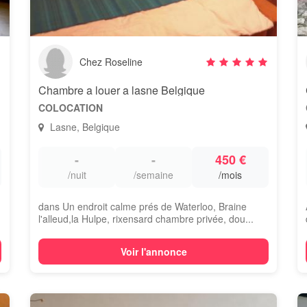
Chez Roseline
Chambre a louer a lasne Belgique
COLOCATION
Lasne, Belgique
-
-
450 €
/nuit
/semaine
/mois
dans Un endroit calme prés de Waterloo, Braine
l'alleud,la Hulpe, rixensard chambre privée, dou...
Voir l'annonce