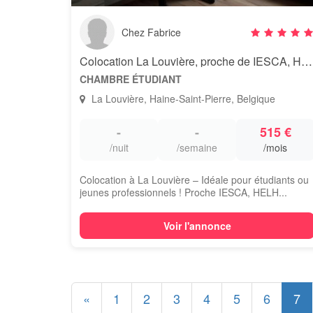
Chez Fabrice
Colocation La Louvière, proche de IESCA, HELHA, JOLIMONT, TIVOLI
CHAMBRE ÉTUDIANT
La Louvière, Haine-Saint-Pierre, Belgique
-
-
515 €
/nuit
/semaine
/mois
Colocation à La Louvière – Idéale pour étudiants ou
jeunes professionnels ! Proche IESCA, HELH...
Voir l'annonce
«
1
2
3
4
5
6
7