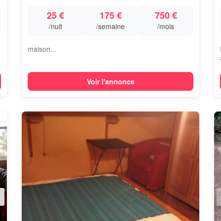
25 €
175 €
750 €
/nuit
/semaine
/mois
maison...
Voir l'annonce