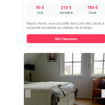
40 €
210 €
780 €
/nuit
/semaine
/mois
Naya's Home, vous accueille dans une villa, située à
proximité immédiate du château de la Hulpe...
Voir l'annonce