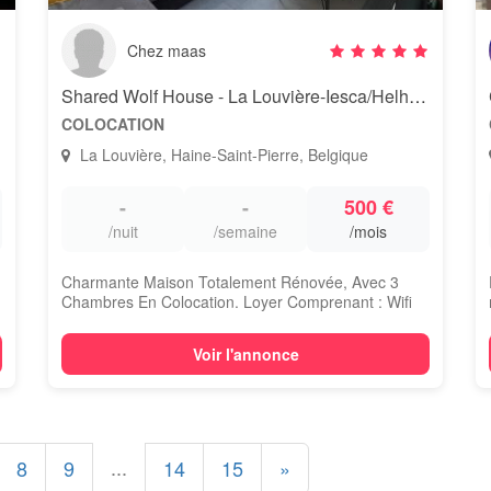
Chez maas
Shared Wolf House - La Louvière-Iesca/Helha/Jolimont/Tivoli
COLOCATION
La Louvière, Haine-Saint-Pierre, Belgique
-
-
500 €
/nuit
/semaine
/mois
Charmante Maison Totalement Rénovée, Avec 3
Chambres En Colocation. Loyer Comprenant : Wifi
Ha...
Voir l'annonce
...
8
9
14
15
»