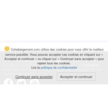
Cohebergement.com utilise des cookies pour vous offrir le meilleur
service possible. Vous pouvez accepter ces cookies en cliquant sur «
Accepter et continuer » ou cliquer sur « Continuer sans accepter » pour
Trouvez une
chambre à louer chez l'habitant
à la nuitée, à la semaine,
rejeter tous les cookies.
au mois ou à l'année pour de courts et longs séjours, une
colocation
Lire la
politique de confidentialité
temporaire : des études, un stage, un déplacement professionnel, une
recherche de logement.
Continuer sans accepter
Accepter et continuer
Événements
|
Blog
|
Avis et commentaires
|
Contact
Louez votre chambre
|
Trouvez un locataire
|
Déposez une alerte
Conditions générales
|
Politique de confidentialité
|
Politique de cookies