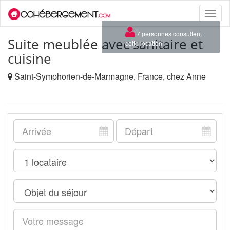
Toggle
naviga
×
7 personnes consultent
Suite meublée avec sanitaire et
cette location
cuisine
Saint-Symphorien-de-Marmagne, France, chez Anne