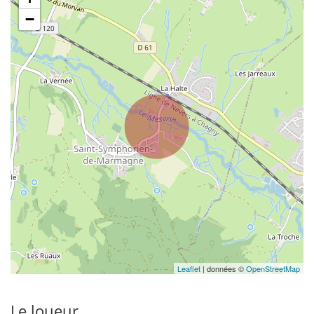
−
Leaflet
| données ©
OpenStreetMap
Le loueur