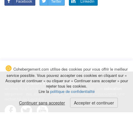
Facebook
Twitter
Linkedin
Cohebergement.com utilise des cookies pour vous offrir le meilleur
service possible. Vous pouvez accepter ces cookies en cliquant sur «
Accepter et continuer » ou cliquer sur « Continuer sans accepter » pour
Trouvez une
chambre à louer chez l'habitant
à la nuitée, à la semaine,
rejeter tous les cookies.
au mois ou à l'année pour de courts et longs séjours, une
colocation
Lire la
politique de confidentialité
temporaire : des études, un stage, un déplacement professionnel, une
recherche de logement.
Continuer sans accepter
Accepter et continuer
Événements
|
Blog
|
Avis et commentaires
|
Contact
Louez votre chambre
|
Trouvez un locataire
|
Déposez une alerte