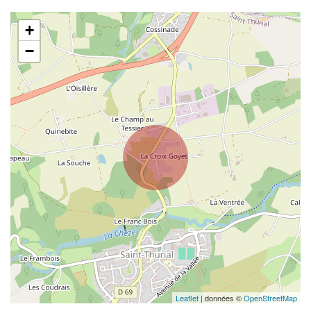
+
−
Leaflet
| données ©
OpenStreetMap