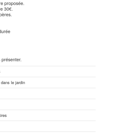
re proposée.
e 30€.
lbères.
durée
 présenter.
8
dans le jardin
ires