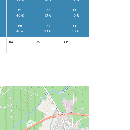
21
22
23
40 €
40 €
40 €
28
29
30
40 €
40 €
40 €
04
05
06