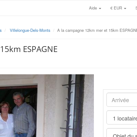
Aide
€ EUR
s
Villelongue-Dels-Monts
A la campagne 12km mer et 15km ESPAGN
t 15km ESPAGNE