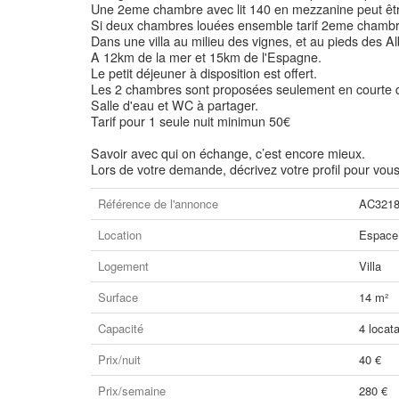
Une 2eme chambre avec lit 140 en mezzanine peut êt
Si deux chambres louées ensemble tarif 2eme chambr
Dans une villa au milieu des vignes, et au pieds des A
A 12km de la mer et 15km de l'Espagne.
Le petit déjeuner à disposition est offert.
Les 2 chambres sont proposées seulement en courte 
Salle d'eau et WC à partager.
Tarif pour 1 seule nuit minimun 50€
Savoir avec qui on échange, c’est encore mieux.
Lors de votre demande, décrivez votre profil pour vous
Référence de l'annonce
AC321
Location
Espace 
Logement
Villa
Surface
14 m²
Capacité
4 locata
Prix/nuit
40 €
Prix/semaine
280 €