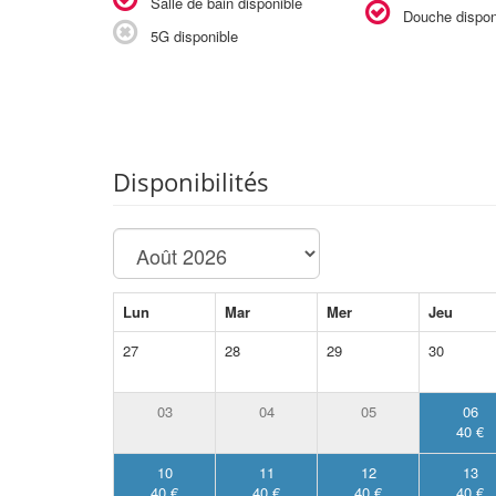
Salle de bain disponible
Douche dispon
5G disponible
Disponibilités
Lun
Mar
Mer
Jeu
27
28
29
30
03
04
05
06
40 €
10
11
12
13
40 €
40 €
40 €
40 €