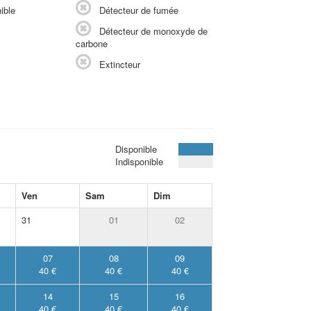
ible
Détecteur de fumée
Détecteur de monoxyde de
carbone
Extincteur
Disponible
Indisponible
Ven
Sam
Dim
31
01
02
07
08
09
40 €
40 €
40 €
14
15
16
40 €
40 €
40 €