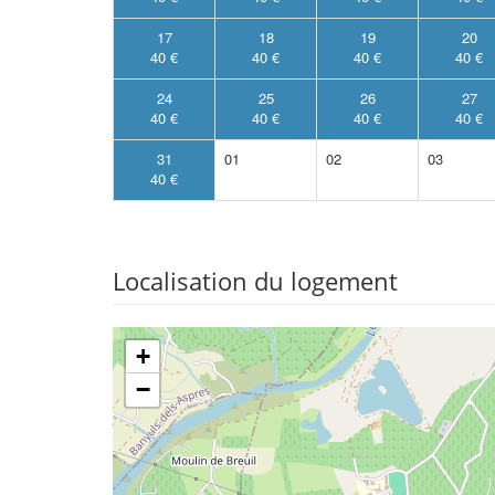
17
18
19
20
40 €
40 €
40 €
40 €
24
25
26
27
40 €
40 €
40 €
40 €
31
01
02
03
40 €
Localisation du logement
+
−