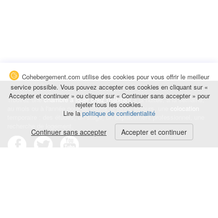
Cohebergement.com utilise des cookies pour vous offrir le meilleur
service possible. Vous pouvez accepter ces cookies en cliquant sur «
Accepter et continuer » ou cliquer sur « Continuer sans accepter » pour
Trouvez une
chambre à louer chez l'habitant
à la nuitée, à la semaine,
rejeter tous les cookies.
au mois ou à l'année pour de courts et longs séjours, une
colocation
Lire la
politique de confidentialité
temporaire : des études, un stage, un déplacement professionnel, une
recherche de logement.
Continuer sans accepter
Accepter et continuer
Événements
|
Blog
|
Avis et commentaires
|
Contact
Louez votre chambre
|
Trouvez un locataire
|
Déposez une alerte
Conditions générales
|
Politique de confidentialité
|
Politique de cookies
|
Mentions légales
© Cohebergement.com 2026