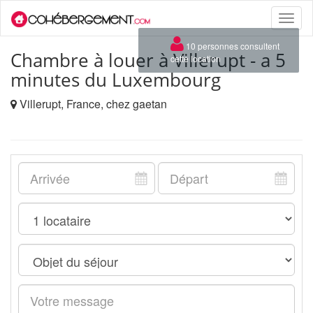
Toggle
naviga
×
10 personnes consultent
Chambre à louer à Villerupt - a 5
cette location
minutes du Luxembourg
Villerupt, France, chez gaetan