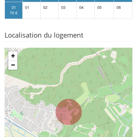
31
01
02
03
04
05
06
70 €
Localisation du logement
+
−