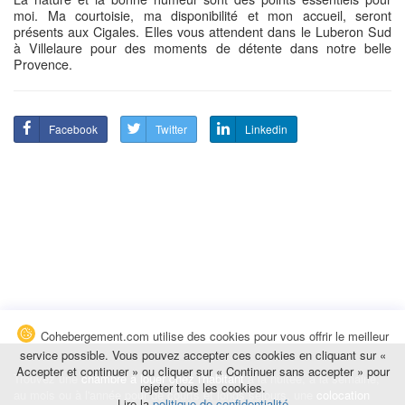
moi. Ma courtoisie, ma disponibilité et mon accueil, seront
présents aux Cigales. Elles vous attendent dans le Luberon Sud
à Villelaure pour des moments de détente dans notre belle
Provence.
Facebook
Twitter
Linkedin
Cohebergement.com utilise des cookies pour vous offrir le meilleur
service possible. Vous pouvez accepter ces cookies en cliquant sur «
Accepter et continuer » ou cliquer sur « Continuer sans accepter » pour
Trouvez une
chambre à louer chez l'habitant
à la nuitée, à la semaine,
rejeter tous les cookies.
au mois ou à l'année pour de courts et longs séjours, une
colocation
Lire la
politique de confidentialité