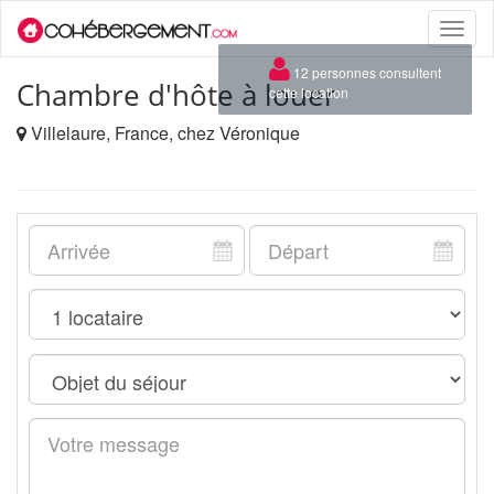
Toggle
naviga
×
12 personnes consultent
Chambre d'hôte à louer
cette location
Villelaure, France, chez Véronique