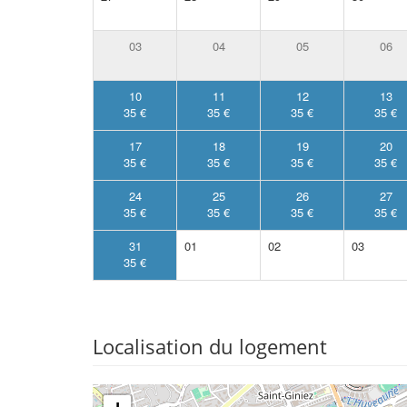
03
04
05
06
10
11
12
13
35 €
35 €
35 €
35 €
17
18
19
20
35 €
35 €
35 €
35 €
24
25
26
27
35 €
35 €
35 €
35 €
31
01
02
03
35 €
Localisation du logement