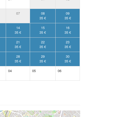
07
08
09
35 €
35 €
14
15
16
35 €
35 €
35 €
21
22
23
35 €
35 €
35 €
28
29
30
35 €
35 €
35 €
04
05
06