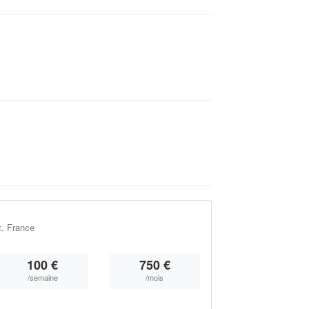
t, France
100 €
750 €
/semaine
/mois