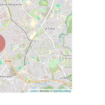
Leaflet
| données ©
OpenStreetMap