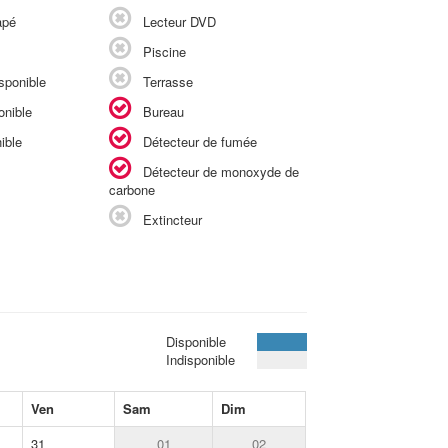
apé
Lecteur DVD
Piscine
sponible
Terrasse
onible
Bureau
ible
Détecteur de fumée
Détecteur de monoxyde de
carbone
Extincteur
Disponible
Indisponible
Ven
Sam
Dim
31
01
02