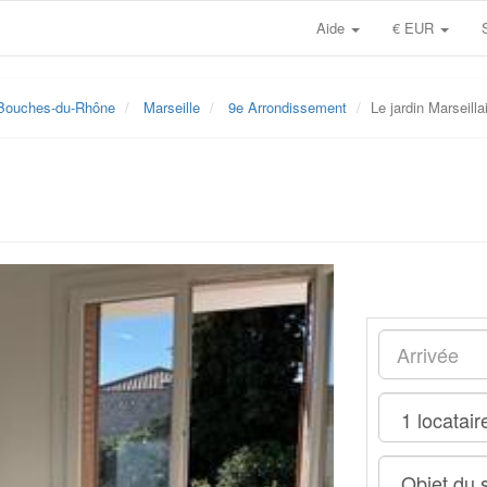
Aide
€ EUR
Bouches-du-Rhône
Marseille
9e Arrondissement
Le jardin Marseilla