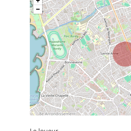
+
−
Le loueur