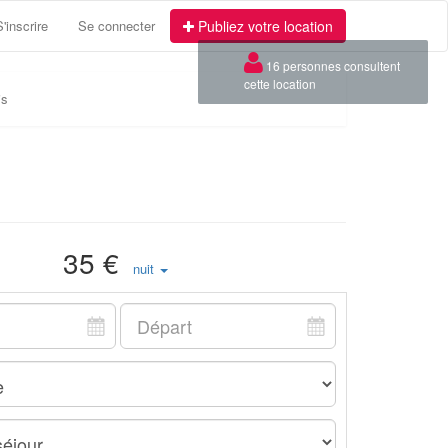
S'inscrire
Se connecter
Publiez votre location
×
16 personnes consultent
cette location
is
35 €
nuit