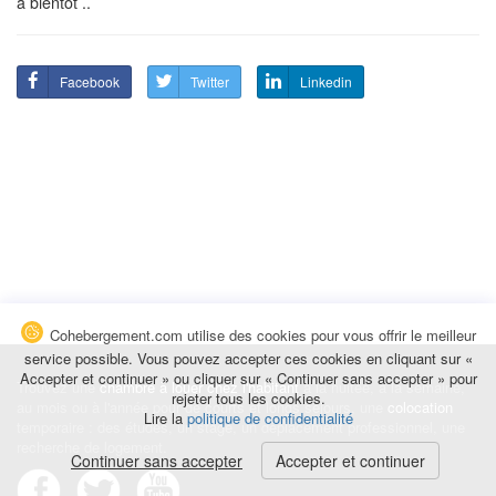
a bientot ..
Facebook
Twitter
Linkedin
Cohebergement.com utilise des cookies pour vous offrir le meilleur
service possible. Vous pouvez accepter ces cookies en cliquant sur «
Accepter et continuer » ou cliquer sur « Continuer sans accepter » pour
Trouvez une
chambre à louer chez l'habitant
à la nuitée, à la semaine,
rejeter tous les cookies.
au mois ou à l'année pour de courts et longs séjours, une
colocation
Lire la
politique de confidentialité
temporaire : des études, un stage, un déplacement professionnel, une
recherche de logement.
Continuer sans accepter
Accepter et continuer