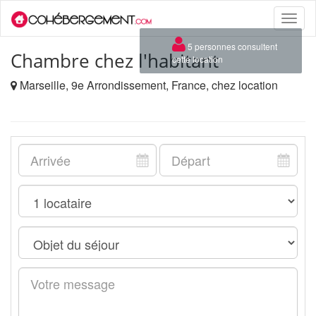
Toggle
naviga
×
5 personnes consultent
Chambre chez l'habitant
cette location
Marseille, 9e Arrondissement, France, chez location