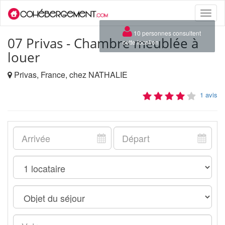
Toggle
naviga
×
10 personnes consultent
07 Privas - Chambre meublée à
cette location
louer
Privas, France, chez NATHALIE
1 avis