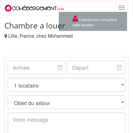
Toggle
naviga
×
6 personnes consultent
Chambre a louer
cette location
Lille, France, chez Mohammed