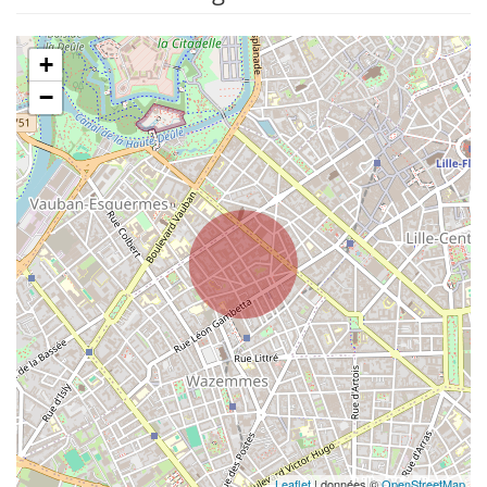
+
−
Leaflet
| données ©
OpenStreetMap