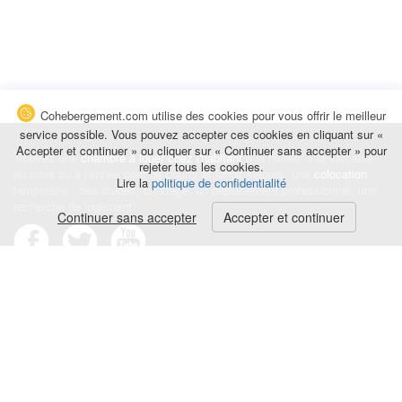
Cohebergement.com utilise des cookies pour vous offrir le meilleur
service possible. Vous pouvez accepter ces cookies en cliquant sur «
Accepter et continuer » ou cliquer sur « Continuer sans accepter » pour
Trouvez une
chambre à louer chez l'habitant
à la nuitée, à la semaine,
rejeter tous les cookies.
au mois ou à l'année pour de courts et longs séjours, une
colocation
Lire la
politique de confidentialité
temporaire : des études, un stage, un déplacement professionnel, une
recherche de logement.
Continuer sans accepter
Accepter et continuer
Événements
|
Blog
|
Avis et commentaires
|
Contact
Louez votre chambre
|
Trouvez un locataire
|
Déposez une alerte
Conditions générales
|
Politique de confidentialité
|
Politique de cookies
|
Mentions légales
© Cohebergement.com 2026