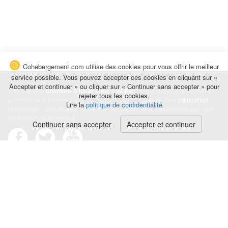
Cohebergement.com utilise des cookies pour vous offrir le meilleur
service possible. Vous pouvez accepter ces cookies en cliquant sur «
Accepter et continuer » ou cliquer sur « Continuer sans accepter » pour
Trouvez une
chambre à louer chez l'habitant
à la nuitée, à la semaine,
rejeter tous les cookies.
au mois ou à l'année pour de courts et longs séjours, une
colocation
Lire la
politique de confidentialité
temporaire : des études, un stage, un déplacement professionnel, une
recherche de logement.
Continuer sans accepter
Accepter et continuer
Événements
|
Blog
|
Avis et commentaires
|
Contact
Louez votre chambre
|
Trouvez un locataire
|
Déposez une alerte
Conditions générales
|
Politique de confidentialité
|
Politique de cookies
|
Mentions légales
© Cohebergement.com 2026