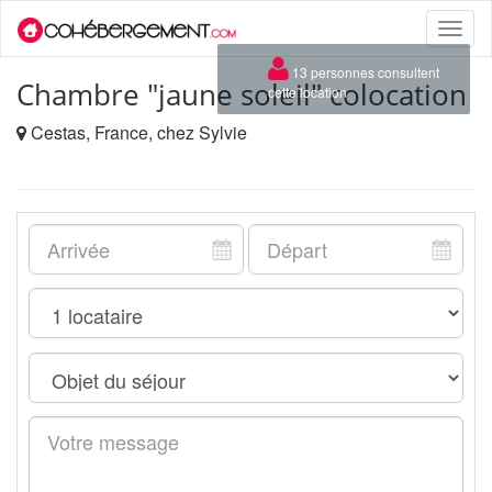
Toggle
naviga
×
13 personnes consultent
Chambre "jaune soleil" colocation
cette location
Cestas, France, chez Sylvie