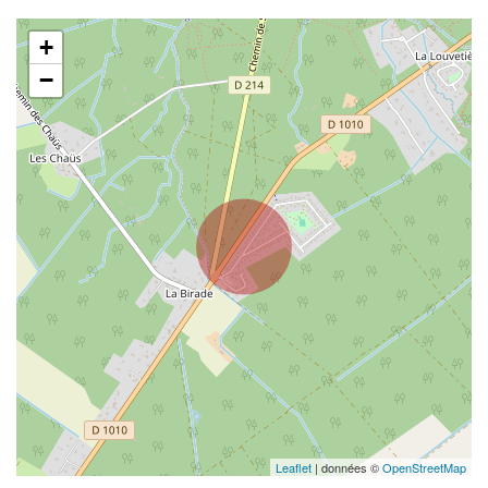
+
−
Leaflet
| données ©
OpenStreetMap